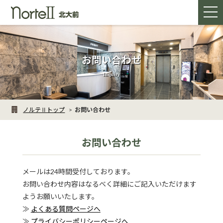
メ
札幌 ホテル│ビジネスインノルテⅡ 北大前
ニ
ュ
ー
お問い合わせ
Inquiry
ノルテⅡトップ
お問い合わせ
お問い合わせ
メールは24時間受付しております。
お問い合わせ内容はなるべく詳細にご記入いただけます
ようお願いいたします。
≫
よくある質問ページへ
≫
プライバシーポリシーページへ